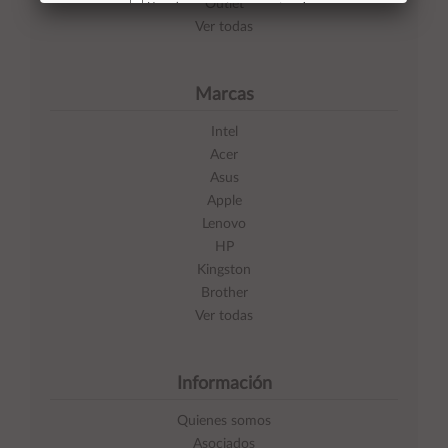
Outlet
No volver a mostrar mas este aviso
Ver todas
Marcas
Intel
Acer
Asus
Apple
Lenovo
HP
Kingston
Brother
Ver todas
Información
Quienes somos
Asociados