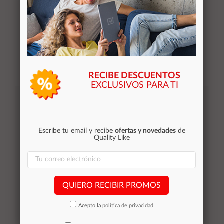
RECIBE DESCUENTOS
EXCLUSIVOS PARA TI
Suscribirse
Acepto la
política de privacidad
Escribe tu email y recibe
ofertas y novedades
de
Quality Like
Categorías
Equipos de Ocasión
QUIERO RECIBIR PROMOS
Smartphones de ocasión
Tablets
Acepto la
política de privacidad
Impresoras