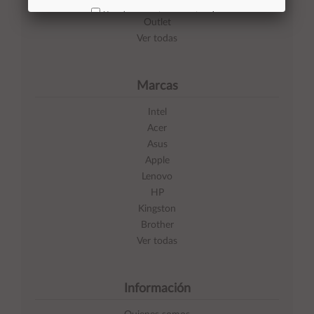
Impresoras
No volver a mostrar mas este aviso
Outlet
Ver todas
Marcas
Intel
Acer
Asus
Apple
Lenovo
HP
Kingston
Brother
Ver todas
Información