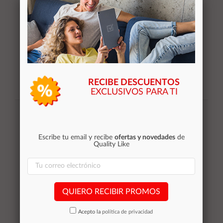
RECIBE DESCUENTOS
EXCLUSIVOS PARA TI
Suscribirse
Acepto la
política de privacidad
Escribe tu email y recibe
ofertas y novedades
de
Quality Like
Categorías
QUIERO RECIBIR PROMOS
Equipos de Ocasión
Smartphones de ocasión
Acepto la
política de privacidad
Tablets