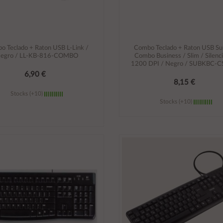
o Teclado + Raton USB L-Link /
Combo Teclado + Raton USB Su
egro / LL-KB-816-COMBO
Combo Business / Slim / Silenc
1200 DPI / Negro / SUBKBC-
6,90 €
8,15 €
Stocks (+10)
Stocks (+10)
Añadir al carrito
Añadir al carrito