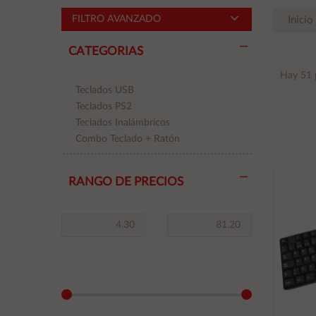
FILTRO AVANZADO
Inicio
CATEGORIAS
Hay 51 
Teclados USB
Teclados PS2
Teclados Inalámbricos
Combo Teclado + Ratón
RANGO DE PRECIOS