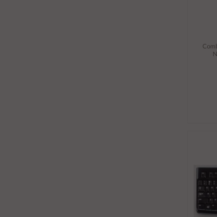
Comb
N