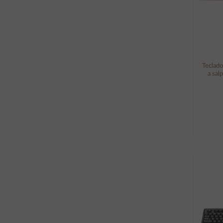
Teclad
a sal