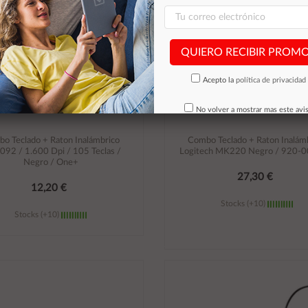
QUIERO RECIBIR PROM
Acepto la
política de privacidad
No volver a mostrar mas este avi
o Teclado + Raton Inalámbrico
Combo Teclado + Raton Inalám
92 / 1.600 Dpi / 105 Teclas /
Logitech MK220 Negro / 920-
Negro / One+
27,30 €
12,20 €
Stocks (+10)
Stocks (+10)
Añadir al carrito
Añadir al carrito