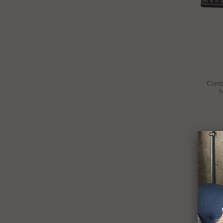
Combo
M