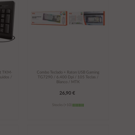
st TKM-
Combo Teclado + Raton USB Gaming
quidos /
TG7290 / 6.400 Dpi / 105 Teclas /
Blanco / MTK
26,90 €
Stocks (+10)
Añadir al carrito