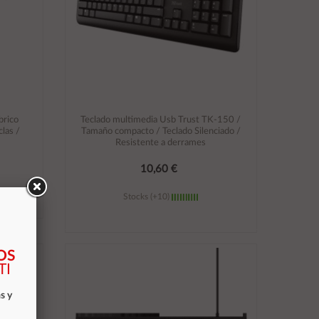
brico
Teclado multimedia Usb Trust TK-150 /
las /
Tamaño compacto / Teclado Silenciado /
Resistente a derrames
10,60 €
Stocks (+10)
Añadir al carrito
OS
TI
s y