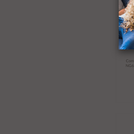
Comb
NG60