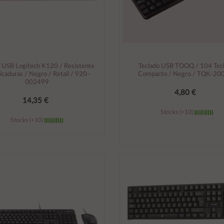
o USB Logitech K120 / Resistente
Teclado USB TOOQ / 104 Tecl
picaduras / Negro / Retail / 920-
Compacto / Negro / TQK-20
002499
4,80 €
14,35 €
Stocks (+10)
Stocks (+10)
Añadir al carrito
Añadir al carrito