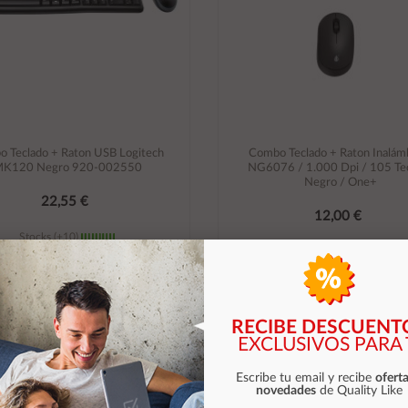
 Teclado + Raton USB Logitech
Combo Teclado + Raton Inalám
K120 Negro 920-002550
NG6076 / 1.000 Dpi / 105 Tec
Negro / One+
22,55 €
12,00 €
Stocks (+10)
Stocks (+10)
Añadir al carrito
Añadir al carrito
RECIBE DESCUENT
EXCLUSIVOS PARA 
Escribe tu email y recibe
oferta
novedades
de Quality Like