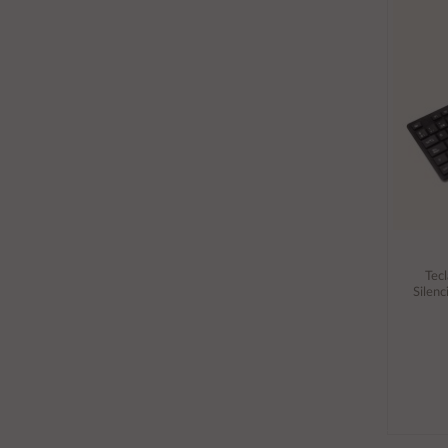
Tec
Silen