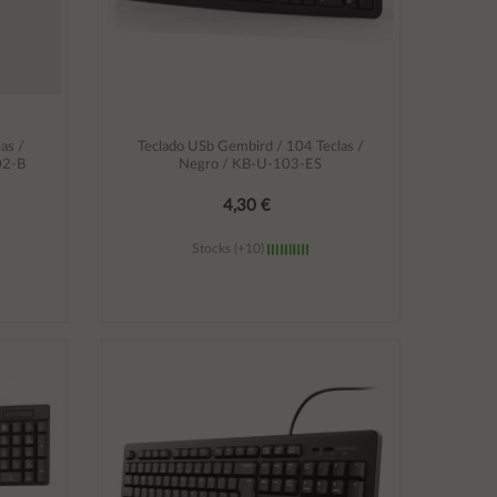
as /
Teclado USb Gembird / 104 Teclas /
02-B
Negro / KB-U-103-ES
4,30 €
Stocks (+10)
Añadir al carrito