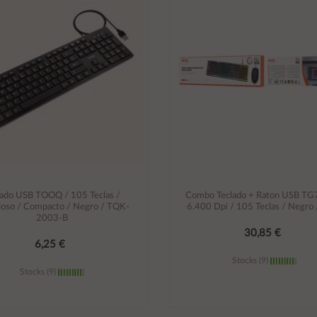
lado USB TOOQ / 105 Teclas /
Combo Teclado + Raton USB TG
cioso / Compacto / Negro / TQK-
6.400 Dpi / 105 Teclas / Negro
2003-B
30,85 €
6,25 €
Stocks (9)
Stocks (9)