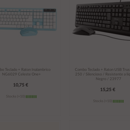
o Teclado + Raton Inalambrico
Combo Teclado + Raton USB Tru
NG6029 Celeste One+
250 / Silencioso / Resistente a li
Negro / 23977
10,75 €
15,25 €
Stocks (+10)
Stocks (+10)
Añadir al carrito
Añadir al carrito