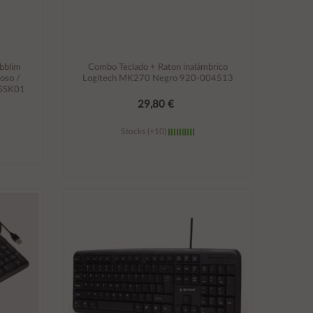
bblim
Combo Teclado + Raton inalámbrico
ioso /
Logitech MK270 Negro 920-004513
CSSK01
29,80 €
Stocks (+10)
Añadir al carrito