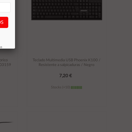
OS
so
brico
Teclado Multimedia USB Phoenix K100 /
003159
Resistente a salpicaduras / Negro
7,20 €
Stocks (+10)
Añadir al carrito