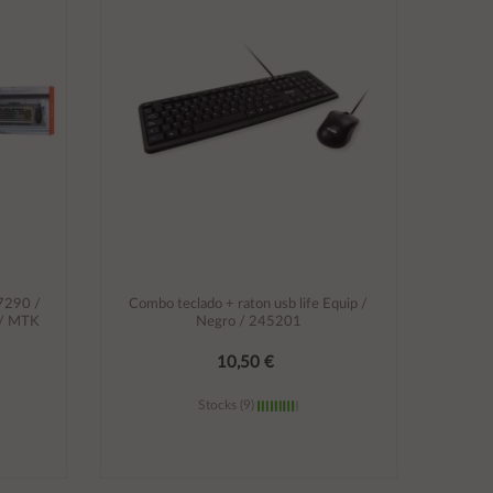
7290 /
Combo teclado + raton usb life Equip /
 / MTK
Negro / 245201
10,50 €
Stocks (9)