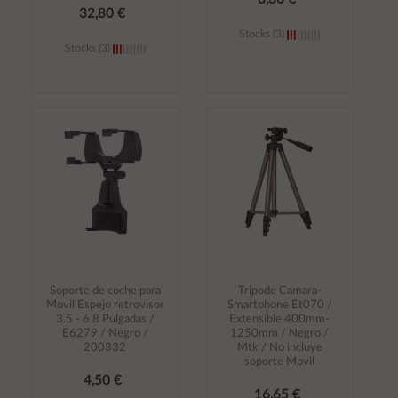
32,80 €
Stocks (3)
Stocks (3)
Añadir al
Añadir al
carrito
carrito
Soporte de coche para
Tripode Camara-
Movil Espejo retrovisor
Smartphone Et070 /
3.5 - 6.8 Pulgadas /
Extensible 400mm-
E6279 / Negro /
1250mm / Negro /
200332
Mtk / No incluye
soporte Movil
4,50 €
16,65 €