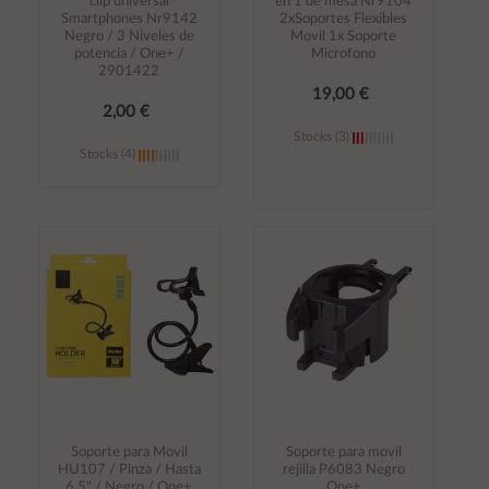
clip universal
en 1 de mesa Nr9104
Smartphones Nr9142
2xSoportes Flexibles
Negro / 3 Niveles de
Movil 1x Soporte
potencia / One+ /
Microfono
2901422
19,00 €
2,00 €
Stocks (3)
Stocks (4)
Añadir al
Añadir al
carrito
carrito
Soporte para Movil
Soporte para movil
HU107 / Pinza / Hasta
rejilla P6083 Negro
6.5" / Negro / One+
One+