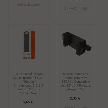
Stocks (2)
Stocks (0)
Añadir al
Añadir al
carrito
carrito
Palo Selfie Bluetooth
Soporte extensible
4.2 con mando TE5024
tripode para Movil
/ Tripode /
ET072 / Compatible
Smartphones 3.5-6.5
con 3.5 a 6.3 Pulgadas
Pulg. / 18.5cm a
/ Negro / Mtk
72.5cm / Negro
2,35 €
5,45 €
Stocks (0)