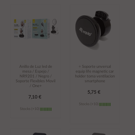
Añadir al
Añadir al
carrito
carrito
Anillo de Luz led de
÷ Soporte unversal
mesa / Espejo /
equip life magnetic car
NR9201 / Negro /
holder toma ventilacion
Soporte Flexibles Movil
smartphone
/ One+
5,75 €
7,10 €
Stocks (+10)
Stocks (+10)
Añadir al
Añadir al