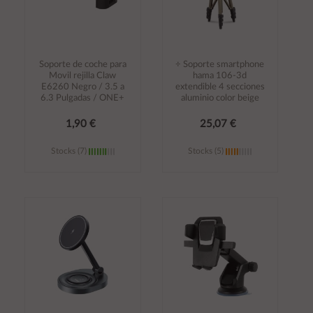
Soporte de coche para
÷ Soporte smartphone
Movil rejilla Claw
hama 106-3d
E6260 Negro / 3.5 a
extendible 4 secciones
6.3 Pulgadas / ONE+
aluminio color beige
1,90 €
25,07 €
Stocks (7)
Stocks (5)
Añadir al
Añadir al
carrito
carrito