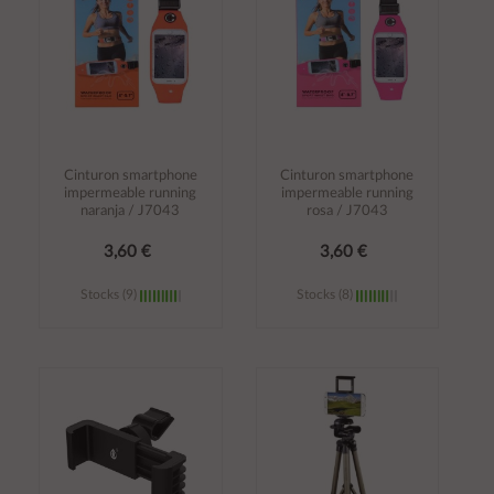
Cinturon smartphone
Cinturon smartphone
impermeable running
impermeable running
naranja / J7043
rosa / J7043
3,60 €
3,60 €
Stocks (9)
Stocks (8)
Añadir al
Añadir al
carrito
carrito