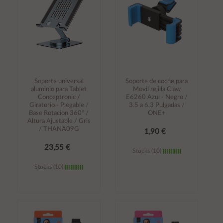
Soporte universal
Soporte de coche para
aluminio para Tablet
Movil rejilla Claw
Conceptronic /
E6260 Azul - Negro /
Giratorio - Plegable /
3.5 a 6.3 Pulgadas /
Base Rotacion 360º /
ONE+
Altura Ajustable / Gris
/ THANA09G
1,90 €
23,55 €
Stocks (10)
Stocks (10)
Añadir al
Añadir al
carrito
carrito