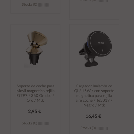
Stocks (0)
Añadir al
Añadir al
carrito
carrito
Soporte de coche para
Cargador Inalámbrico
Movil magnetico rejilla
QI / 15W / con soporte
Et797 / 360 Grados /
magnetico para rejilla
Oro / Mtk
aire coche / Te5019 /
Negro / Mtk
2,95 €
16,45 €
Stocks (0)
Stocks (0)