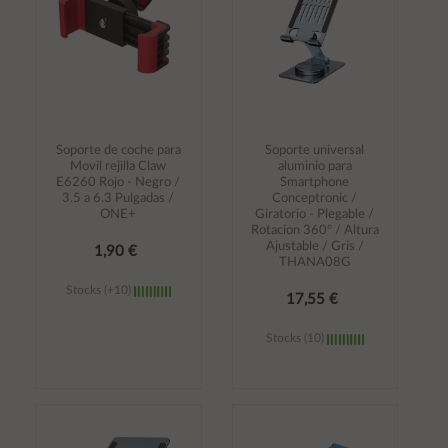
Soporte de coche para
Soporte universal
Movil rejilla Claw
aluminio para
E6260 Rojo - Negro /
Smartphone
3.5 a 6.3 Pulgadas /
Conceptronic /
ONE+
Giratorio - Plegable /
Rotacion 360º / Altura
Ajustable / Gris /
1,90 €
THANA08G
Stocks (+10)
17,55 €
Stocks (10)
Añadir al
Añadir al
carrito
carrito