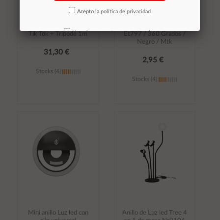
Acepto la
política de privacidad
Anillo de led MJ300
Soporte de coche para
RGB 30cm para Selfie,
Movil magnetico rejilla
No volver a mostrar mas este aviso
Tik Tok + Tripode 1m
Et797 / 360 Grados /
Negro / Mtk
31,30 €
2,95 €
Stocks (4)
Stocks (4)
Añadir al
Añadir al
carrito
carrito
Mini anillo Luz led con
Anillo de Luz led Tree 4