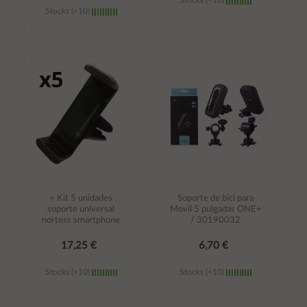
Stocks (+10)
Stocks (+10)
Añadir al
Añadir al
carrito
carrito
÷ Kit 5 unidades
Soporte de bici para
soporte universal
Movil 5 pulgadas ONE+
nortess smartphone
/ 30190032
17,25 €
6,70 €
Stocks (+10)
Stocks (+10)