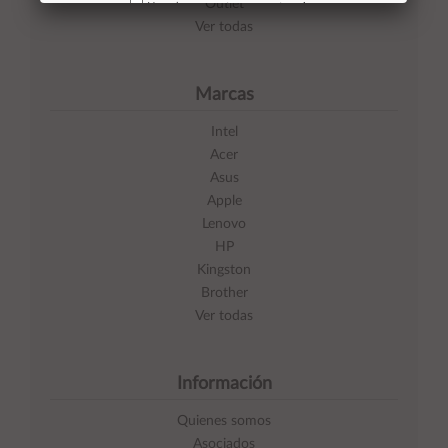
Outlet
No volver a mostrar mas este aviso
Ver todas
Marcas
Intel
Acer
Asus
Apple
Lenovo
HP
Kingston
Brother
Ver todas
Información
Quienes somos
Asociados