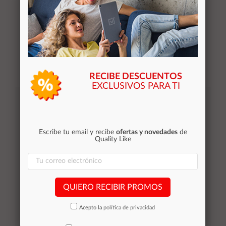
RECIBE DESCUENTOS
EXCLUSIVOS PARA TI
Suscribirse
Acepto la
política de privacidad
Escribe tu email y recibe
ofertas y novedades
de
Quality Like
Categorías
Equipos de Ocasión
QUIERO RECIBIR PROMOS
Smartphones de ocasión
Tablets
Acepto la
política de privacidad
Impresoras