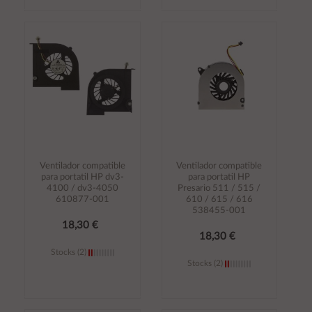
Añadir al
Añadir al
carrito
carrito
Ventilador compatible
Ventilador compatible
para portatil HP dv3-
para portatil HP
4100 / dv3-4050
Presario 511 / 515 /
610877-001
610 / 615 / 616
538455-001
18,30 €
18,30 €
Stocks (2)
Stocks (2)
Añadir al
Añadir al