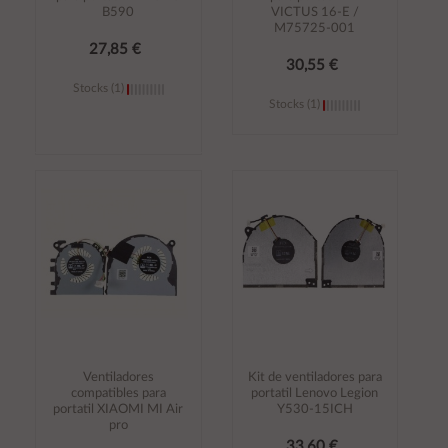
B590
VICTUS 16-E /
M75725-001
27,85 €
30,55 €
Stocks (1)
Stocks (1)
Añadir al
Añadir al
carrito
carrito
Ventiladores
Kit de ventiladores para
compatibles para
portatil Lenovo Legion
portatil XIAOMI MI Air
Y530-15ICH
pro
33,60 €