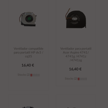
carrito
carrito
Ventilador compatible
Ventilador para portatil
para portatil HP dv3 /
Acer Aspire 4741/
cq35
4741g /4741z
/4741zg
16,40 €
16,40 €
Stocks (2)
Stocks (2)
Añadir al
Añadir al
carrito
carrito