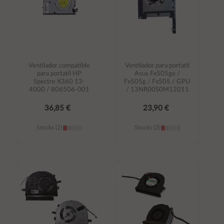
Ventilador compatible
Ventilador para portatil
para portatil HP
Asus Fx505ge /
Spectre X360 13-
Fx505g / Fx505 / GPU
4000 / 806506-001
/ 13NR00S0M12011
36,85 €
23,90 €
Stocks (2)
Stocks (2)
Añadir al
Añadir al
carrito
carrito