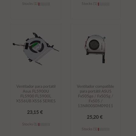
Stocks (1)
Stocks (1)
Añadir al
Añadir al
carrito
carrito
Ventilador para portatil
Ventilador compatible
Asus FL5900U
para portátil ASUS
FL5900 FL5900L
Fx505ge / Fx505g /
X556UB X556 SERIES
Fx505 /
13NR00S0M09011
23,15 €
25,20 €
Stocks (1)
Stocks (1)