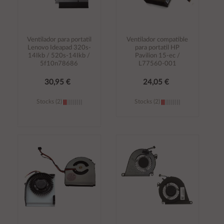
Ventilador para portatil
Ventilador compatible
Lenovo Ideapad 320s-
para portatil HP
14Ikb / 520s-14Ikb /
Pavilion 15-ec /
5f10n78686
L77560-001
30,95 €
24,05 €
Stocks (2)
Stocks (2)
Añadir al
Añadir al
carrito
carrito