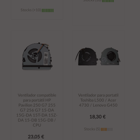
Stocks (10)
Stocks (+10)
Añadir al
Añadir al
carrito
carrito
Ventilador compatible
Ventilador para portatil
para portátil HP
Toshiba L500 / Acer
Pavilion 250 G7 255
4730 / Lenovo G450
G7 256 G7 15-DA
15G-DA 15T-DA 15Z-
18,30 €
DA 15-DB 15G-DB /
CPU
Stocks (5)
23,05 €