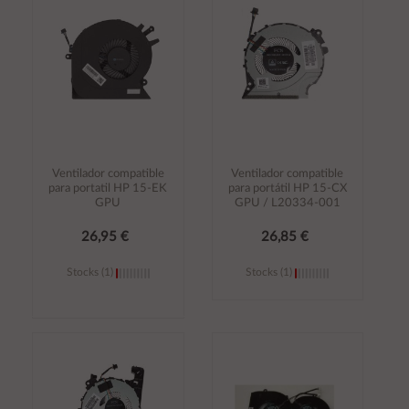
carrito
carrito
Ventilador compatible
Ventilador compatible
para portatil HP 15-EK
para portátil HP 15-CX
GPU
GPU / L20334-001
26,95 €
26,85 €
Stocks (1)
Stocks (1)
Añadir al
Añadir al
carrito
carrito