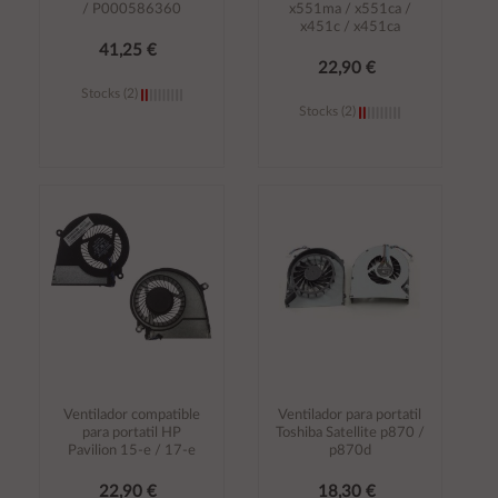
/ P000586360
x551ma / x551ca /
x451c / x451ca
41,25 €
22,90 €
Stocks (2)
Stocks (2)
Añadir al
Añadir al
carrito
carrito
Ventilador compatible
Ventilador para portatil
para portatil HP
Toshiba Satellite p870 /
Pavilion 15-e / 17-e
p870d
22,90 €
18,30 €