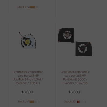
Stocks (5)
Añadir al
Añadir al
carrito
carrito
Ventilador compatible
Ventilador compatible
para portatil HP
para portatil HP
Pavilion 14-d / 15-d /
Pavilion dv6000 /
240 G2 / 250 G2
dv6500 / dv6700
18,30 €
18,30 €
Stocks (4)
Stocks (3)