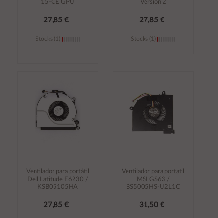
15-CE GPU
Version 2
27,85 €
27,85 €
Stocks (1)
Stocks (1)
Añadir al
Añadir al
carrito
carrito
Ventilador para portátil
Ventilador para portatil
Dell Latitude E6230 /
MSI GS63 /
KSB05105HA
BS5005HS-U2L1C
27,85 €
31,50 €