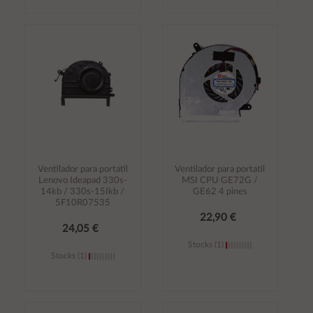
Añadir al
Añadir al
carrito
carrito
Ventilador para portatil
Ventilador para portatil
Lenovo Ideapad 330s-
MSI CPU GE72G /
14kb / 330s-15Ikb /
GE62 4 pines
5F10R07535
22,90 €
24,05 €
Stocks (1)
Stocks (1)
Añadir al
Añadir al