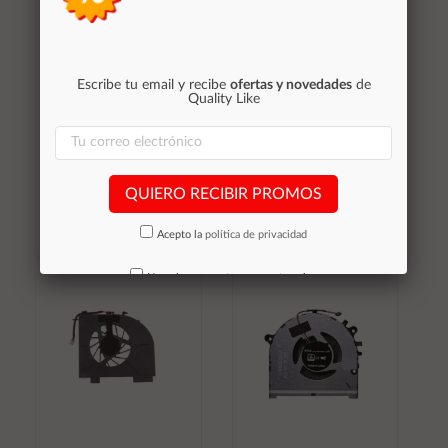
Ventilador compatible
Ventilador compatible
Escribe tu email y recibe
ofertas y novedades
de
Quality Like
para portatil HP dv7-
para portatil HP 510 /
3000
520 / 530 / a900 /
c700
22,15 €
18,30 €
Stocks (2)
QUIERO RECIBIR PROMOS
Stocks (2)
Acepto la
política de privacidad
Añadir al
Añadir al
No volver a mostrar mas este aviso
carrito
carrito