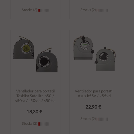
Stocks (2)
Stocks (2)
Añadir al
Añadir al
carrito
carrito
Ventilador para portatil
Ventilador para portatil
Toshiba Satellite p50 /
Asus k55v / k55vd
s50-a / s50s-a / s50t-a
22,90 €
18,30 €
Stocks (2)
Stocks (2)