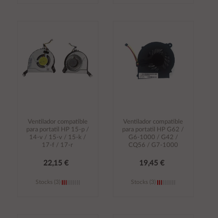
Añadir al
Añadir al
carrito
carrito
Ventilador compatible
Ventilador compatible
para portatil HP 15-p /
para portatil HP G62 /
14-v / 15-v / 15-k /
G6-1000 / G42 /
17-f / 17-r
CQ56 / G7-1000
22,15 €
19,45 €
Stocks (3)
Stocks (3)
Añadir al
Añadir al