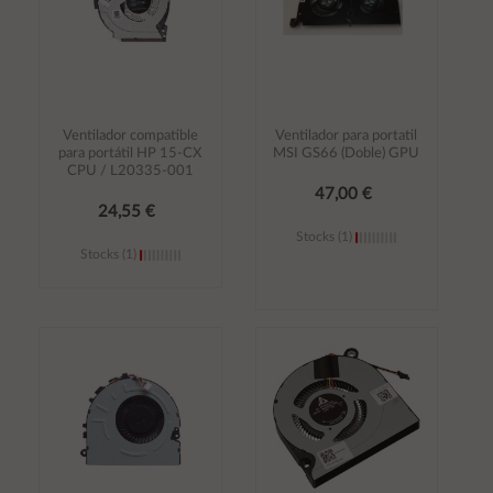
Ventilador compatible
Ventilador para portatil
para portátil HP 15-CX
MSI GS66 (Doble) GPU
CPU / L20335-001
47,00 €
24,55 €
Stocks (1)
Stocks (1)
Añadir al
Añadir al
carrito
carrito