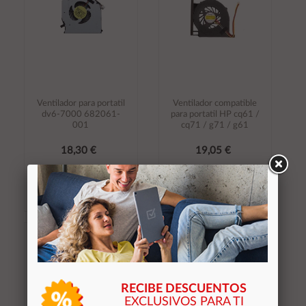
Ventilador para portatil
Ventilador compatible
dv6-7000 682061-
para portatil HP cq61 /
001
cq71 / g71 / g61
18,30 €
19,05 €
Stocks (2)
Stocks (2)
Añadir al
Añadir al
carrito
carrito
RECIBE DESCUENTOS
EXCLUSIVOS PARA TI