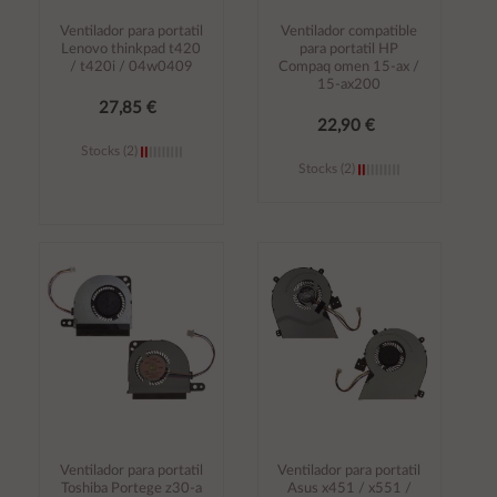
Ventilador para portatil
Ventilador compatible
Lenovo thinkpad t420
para portatil HP
/ t420i / 04w0409
Compaq omen 15-ax /
15-ax200
27,85 €
22,90 €
Stocks (2)
Stocks (2)
Añadir al
Añadir al
carrito
carrito
Ventilador para portatil
Ventilador para portatil
Toshiba Portege z30-a
Asus x451 / x551 /