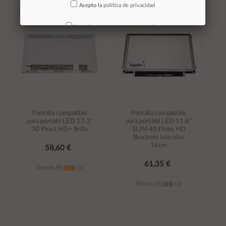
Acepto la
política de privacidad
Añadir al
Añadir al
carrito
carrito
No volver a mostrar mas este aviso
Pantalla compatible
Pantalla compatible
para portátil LED 17.3"
para portátil LED 11.6"
30 Pines HD+ Brillo
SLIM 40 Pines HD
Brackets laterales
16cm
58,60 €
61,35 €
Stocks (5)
Stocks (5)
Añadir al
Añadir al