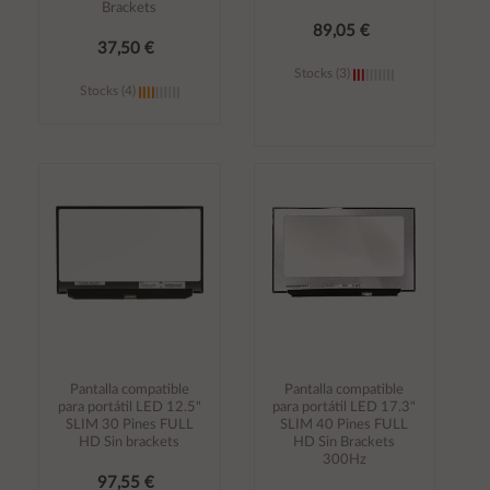
Brackets
89,05 €
37,50 €
Stocks (3)
Stocks (4)
Añadir al
Añadir al
carrito
carrito
Pantalla compatible
Pantalla compatible
para portátil LED 12.5"
para portátil LED 17.3"
SLIM 30 Pines FULL
SLIM 40 Pines FULL
HD Sin brackets
HD Sin Brackets
300Hz
97,55 €