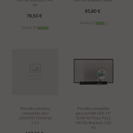
HD Sin Brackets 144
HD con Brackets Mate
Hz
85,80 €
78,50 €
Stocks (7)
Stocks (9)
Añadir al
Añadir al
carrito
carrito
Pantalla completa
Pantalla compatible
compatible para
para portátil LED 14"
LENOVO ThinkPad
SLIM 40 Pines FULL
C13
HD Sin Brackets 120
Hz