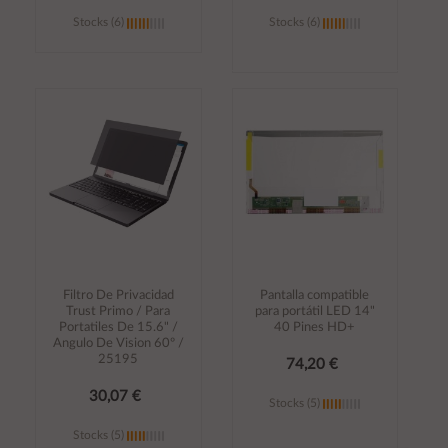
Stocks (6)
Stocks (6)
Añadir al
Añadir al
carrito
carrito
Filtro De Privacidad
Pantalla compatible
Trust Primo / Para
para portátil LED 14"
Portatiles De 15.6" /
40 Pines HD+
Angulo De Vision 60º /
25195
74,20 €
30,07 €
Stocks (5)
Stocks (5)