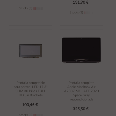
131,90 €
Stocks (3)
Stocks (3)
Añadir al
Añadir al
carrito
carrito
Pantalla compatible
Pantalla completa
para portátil LED 17.3"
Apple MacBook Air
SLIM 30 Pines FULL
A2337 M1 LATE 2020
HD Sin Brackets
Space Gray
reacondicionada
100,45 €
325,50 €
Stocks (3)