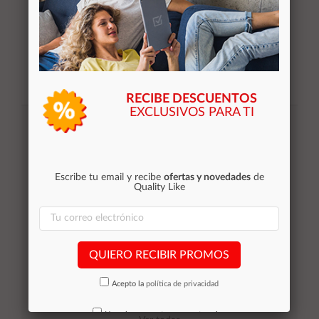
RECIBE DESCUENTOS
Suscribirse
EXCLUSIVOS PARA TI
Acepto la
política de privacidad
Escribe tu email y recibe
ofertas y novedades
de
Quality Like
Categorías
Equipos de Ocasión
QUIERO RECIBIR PROMOS
Smartphones de ocasión
Tablets
Acepto la
política de privacidad
Impresoras
Outlet
No volver a mostrar mas este aviso