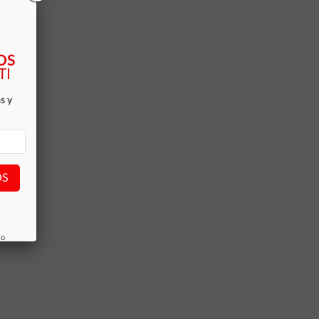
OS
TI
s y
OS
so