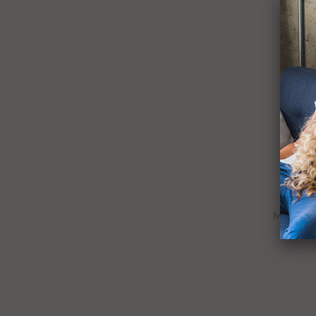
÷ Pla
antia
Mostrand