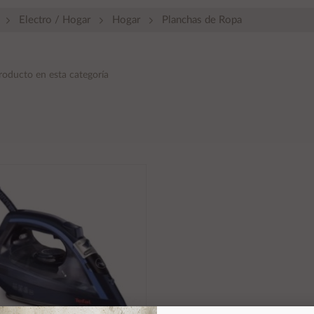
Electro / Hogar
Hogar
Planchas de Ropa
roducto en esta categoría