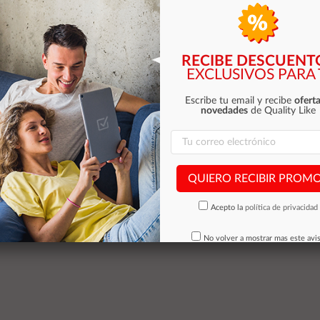
RECIBE DESCUENT
ncha de vapor tefal fv1713 suela
EXCLUSIVOS PARA 
dherente 24 g/min vapor 2000w
color azul
Escribe tu email y recibe
oferta
novedades
de Quality Like
28,06 €
Stocks (4)
QUIERO RECIBIR PROM
Añadir al carrito
Acepto la
política de privacidad
o 1 producto
No volver a mostrar mas este avi