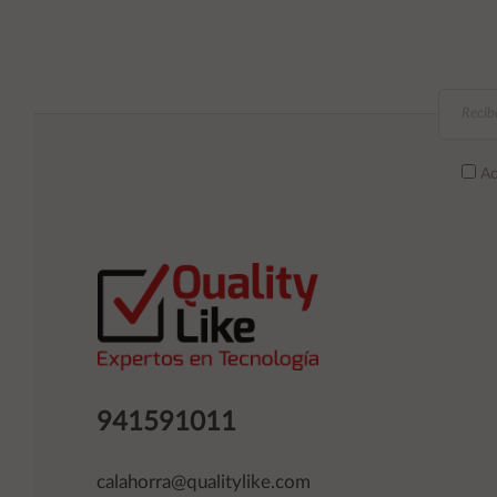
Ac
941591011
calahorra@qualitylike.com