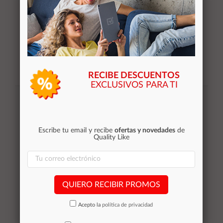
RECIBE DESCUENTOS
EXCLUSIVOS PARA TI
Suscribirse
Acepto la
política de privacidad
Escribe tu email y recibe
ofertas y novedades
de
Quality Like
Categorías
Equipos de Ocasión
QUIERO RECIBIR PROMOS
Smartphones de ocasión
Tablets
Acepto la
política de privacidad
Impresoras