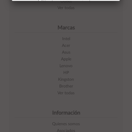
Outlet
No volver a mostrar mas este aviso
Ver todas
Marcas
Intel
Acer
Asus
Apple
Lenovo
HP
Kingston
Brother
Ver todas
Información
Quienes somos
Asociados