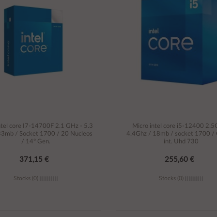
ntel core I7-14700F 2.1 GHz - 5.3
Micro intel core i5-12400 2.5
33mb / Socket 1700 / 20 Nucleos
4.4Ghz / 18mb / socket 1700 / 
/ 14º Gen.
int. Uhd 730
371,15 €
255,60 €
Stocks (0)
Stocks (0)
Añadir al carrito
Añadir al carrito