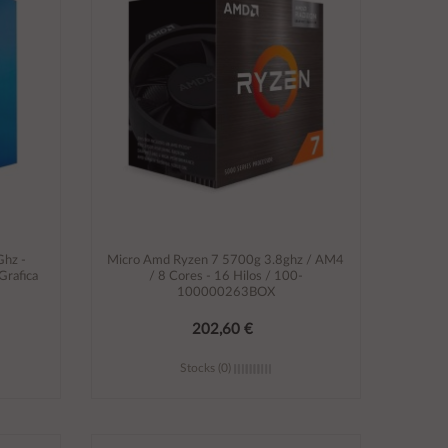
Ghz -
Micro Amd Ryzen 7 5700g 3.8ghz / AM4
Grafica
/ 8 Cores - 16 Hilos / 100-
100000263BOX
202,60 €
Stocks (0)
Añadir al carrito