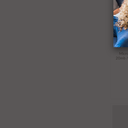
Micro
20mb /