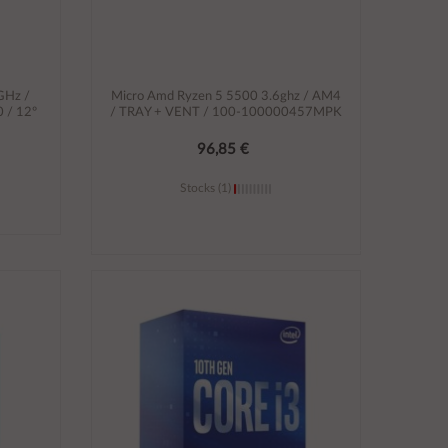
 GHz /
Micro Amd Ryzen 5 5500 3.6ghz / AM4
 / 12º
/ TRAY + VENT / 100-100000457MPK
96,85 €
Stocks (1)
Añadir al carrito