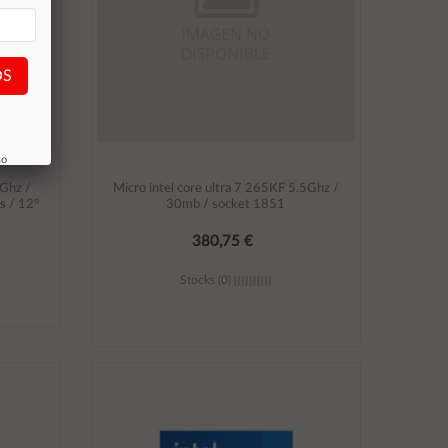
OS
so
9Ghz /
Micro intel core ultra 7 265KF 5.5Ghz /
s / 12º
30mb / socket 1851
380,75 €
Stocks (0)
Añadir al carrito