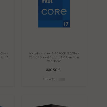
5Ghz -
Micro intel core I7-12700K 5.0Ghz /
 / UHD
25mb / Socket 1700 / 12º Gen / Sin
Ventilador
330,50 €
Stocks (0)
Añadir al carrito