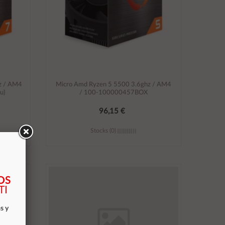
z / AM4
Micro Amd Ryzen 5 5500 3.6ghz / AM4
u)
/ 100-100000457BOX
96,15 €
Stocks (0)
Añadir al carrito
OS
TI
s y