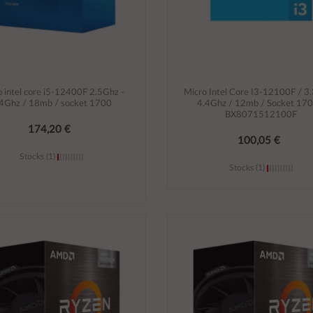
 intel core i5-12400F 2.5Ghz -
Micro Intel Core I3-12100F / 3
.4Ghz / 18mb / socket 1700
4.4Ghz / 12mb / Socket 170
BX8071512100F
174,20 €
100,05 €
Stocks (1)
Stocks (1)
Añadir al carrito
Añadir al carrito