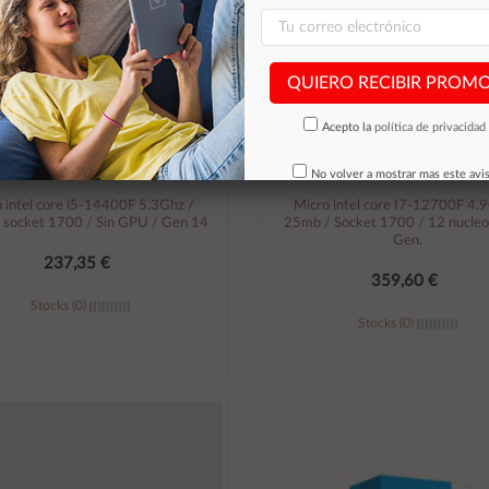
QUIERO RECIBIR PROM
Acepto la
política de privacidad
No volver a mostrar mas este avi
 intel core i5-14400F 5.3Ghz /
Micro intel core I7-12700F 4.
 socket 1700 / Sin GPU / Gen 14
25mb / Socket 1700 / 12 nucleo
Gen.
237,35 €
359,60 €
Stocks (0)
Stocks (0)
Añadir al carrito
Añadir al carrito