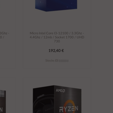
.3Ghz -
Micro Intel Core I3-12100 / 3.3Ghz -
0 /
4.4Ghz / 12mb / Socket 1700 / UHD
730
192,40 €
Stocks (0)
Añadir al carrito