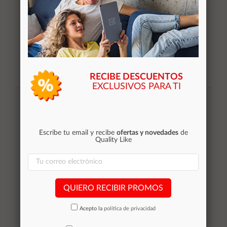
RECIBE DESCUENTOS
EXCLUSIVOS PARA TI
Suscribirse
Acepto la
política de privacidad
Escribe tu email y recibe
ofertas y novedades
de
Quality Like
Categorías
Equipos de Ocasión
QUIERO RECIBIR PROMOS
Smartphones de ocasión
Tablets
Acepto la
política de privacidad
Impresoras