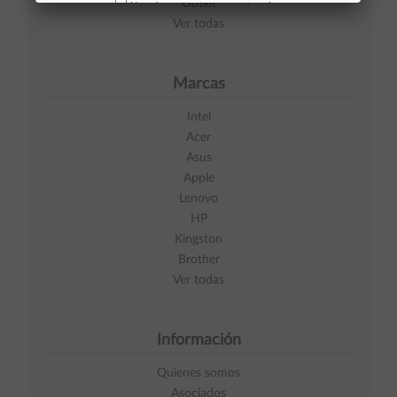
Outlet
No volver a mostrar mas este aviso
Ver todas
Marcas
Intel
Acer
Asus
Apple
Lenovo
HP
Kingston
Brother
Ver todas
Información
Quienes somos
Asociados