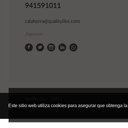
941591011
calahorra@qualitylike.com
¡Síguenos!
Quality Like
- 2026
Este sitio web utiliza cookies para asegurar que obtenga la
Desarrollo Web
Applinet