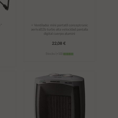
6"
÷ Ventilador mini portatil conceptronic
aeriva02b turbo alta velocidad pantalla
digital cuerpo alumini
22,08 €
Stocks (+10)
Añadir al carrito