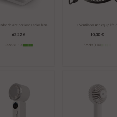
÷ Purificador de aire por iones color blanco
÷ Ventilador usb equip life 
62,22 €
10,00 €
Stocks (+10)
Stocks (+10)
Añadir al carrito
Añadir al carrito