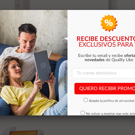
RECIBE DESCUENT
ilador mini portatil conceptronic
÷ Ventilador mini portatil conce
EXCLUSIVOS PARA 
va03c turbo placa enfriamiento
aeriva01w 3 velocidades bateria 
pantalla digital blanco cre
blanco
Escribe tu email y recibe
oferta
novedades
de Quality Like
31,85 €
11,27 €
Stocks (+10)
Stocks (+10)
QUIERO RECIBIR PROM
Añadir al carrito
Añadir al carrito
Acepto la
política de privacidad
No volver a mostrar mas este avi