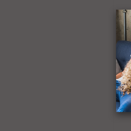
÷ Vent
aeri