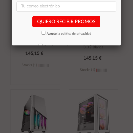
QUIERO RECIBIR PROMOS
Caja ATX Gaming Talius
Caja ATX Gaming Talius
Acepto la
política de privacidad
Cronos Rgb / Cristal
Cronos Frost Rgb /
templado / Usb 3.0
Cristal templado / Usb
No volver a mostrar mas este aviso
3.0 / Blanca
145,15 €
145,15 €
Stocks (1)
Stocks (1)
Añadir al
Añadir al
carrito
carrito