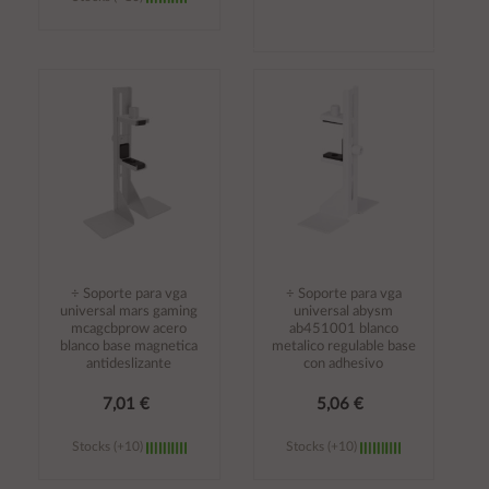
Añadir al
Añadir al
carrito
carrito
÷ Soporte para vga
÷ Soporte para vga
universal mars gaming
universal abysm
mcagcbprow acero
ab451001 blanco
blanco base magnetica
metalico regulable base
antideslizante
con adhesivo
7,01 €
5,06 €
Stocks (+10)
Stocks (+10)