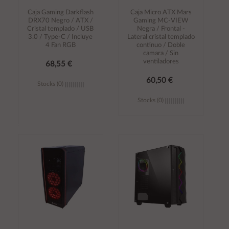
Caja Gaming Darkflash
Caja Micro ATX Mars
DRX70 Negro / ATX /
Gaming MC-VIEW
Cristal templado / USB
Negra / Frontal -
3.0 / Type-C / Incluye
Lateral cristal templado
4 Fan RGB
continuo / Doble
camara / Sin
ventiladores
68,55 €
60,50 €
Stocks (0)
Stocks (0)
Añadir al
Añadir al
carrito
carrito