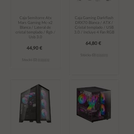
Caja Semitorre Atx
Caja Gaming Darkflash
Mars Gaming Mc-x2
DRX70 Blanca / ATX /
Blanca / Lateral de
Cristal templado / USB
cristal templado / Rgb /
3.0 / Incluye 4 Fan RGB
Usb 3.0
64,80 €
44,90 €
Stocks (0)
Stocks (0)
Añadir al
Añadir al
carrito
carrito