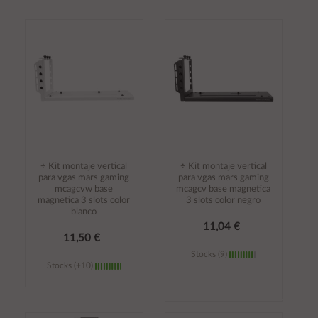
Añadir al
Añadir al
carrito
carrito
÷ Kit montaje vertical
÷ Kit montaje vertical
para vgas mars gaming
para vgas mars gaming
mcagcvw base
mcagcv base magnetica
magnetica 3 slots color
3 slots color negro
blanco
11,04 €
11,50 €
Stocks (9)
Stocks (+10)
Añadir al
Añadir al