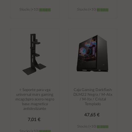
Stocks (+10)
Stocks (+10)
Añadir al
Añadir al
carrito
carrito
÷ Soporte para vga
Caja Gaming Darkflash
universal mars gaming
DLM22 Negra / M-Atx
mcagcbpro acero negro
/ M-Itx / Cristal
base magnetica
Templado
antideslizante
47,65 €
7,01 €
Stocks (+10)
Stocks (+10)