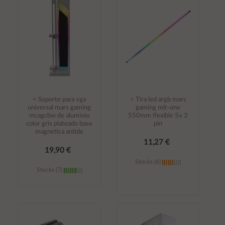
carrito
carrito
÷ Soporte para vga
÷ Tira led argb mars
universal mars gaming
gaming mlt-one
mcagcbw de aluminio
550mm flexible 5v 3
color gris plateado base
pin
magnetica antide
11,27 €
19,90 €
Stocks (6)
Stocks (7)
Añadir al
Añadir al
carrito
carrito