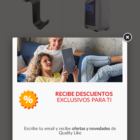
÷ Cable riser pcie 4.0
Caja ATX Gaming Talius
mars gaming
Xentinel Blanca
mcapcie40 x16 flexible
negro conector 90?
27,60 €
33,35 €
Stocks (1)
Stocks (4)
RECIBE DESCUENTOS
EXCLUSIVOS PARA TI
Añadir al
Añadir al
carrito
carrito
Escribe tu email y recibe
ofertas y novedades
de
Quality Like