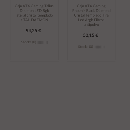
Caja ATX Gaming Talius
Caja ATX Gaming
Daemon LED Rgb
Phoenix Black Diamond
lateral cristal templado
Cristal Templado Tira
/ TAL-DAEMON
Led Argb Filtros
antipolvo
94,25 €
52,15 €
Stocks (0)
Stocks (0)
Añadir al
Añadir al
carrito
carrito