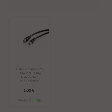
Cable antena tv 75
ohm M/H 1.8m
Nanocable /
10.26.0202
1,00 €
Stocks (9)