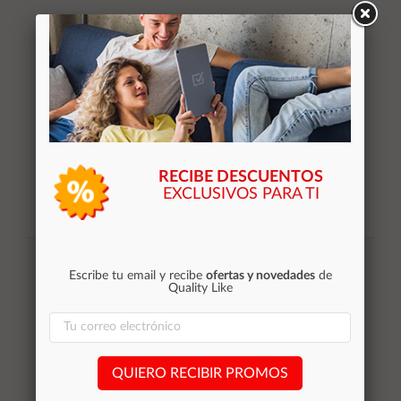
Añadir al
carrito
RECIBE DESCUENTOS
EXCLUSIVOS PARA TI
Suscribirse
Escribe tu email y recibe
ofertas y novedades
de
Acepto la
política de privacidad
Quality Like
Categorías
QUIERO RECIBIR PROMOS