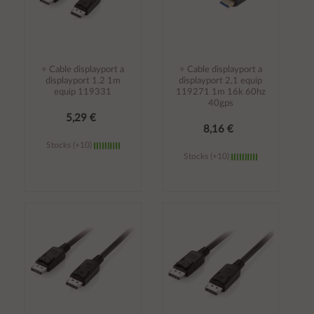
÷ Cable displayport a
÷ Cable displayport a
displayport 1.2 1m
displayport 2,1 equip
equip 119331
119271 1m 16k 60hz
40gps
5,29 €
8,16 €
Stocks (+10)
Stocks (+10)
Añadir al
Añadir al
carrito
carrito