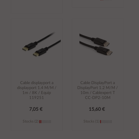
Añadir al
Añadir al
carrito
carrito
Cable displayport a
Cable DisplayPort a
displayport 1.4 M/M /
DisplayPort 1.2 M/M /
1m / 8K / Equip
10m / Cablexpert T
119251
CC-DP2-10M
7,05 €
15,60 €
Stocks (2)
Stocks (1)