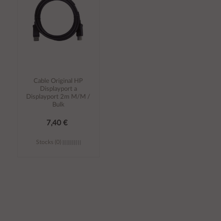
Cable Original HP
Displayport a
Displayport 2m M/M /
Bulk
7,40 €
Stocks (0)
Añadir al
carrito