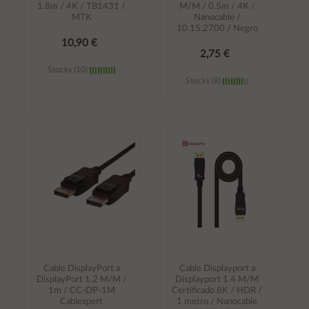
1.8m / 4K / TB1431 /
M/M / 0.5m / 4K /
MTK
Nanocable /
10.15.2700 / Negro
10,90 €
2,75 €
Stocks (10)
Stocks (8)
Añadir al
Añadir al
carrito
carrito
Cable DisplayPort a
Cable Displayport a
DisplayPort 1.2 M/M /
Displayport 1.4 M/M
1m / CC-DP-1M
Certificado 8K / HDR /
Cablexpert
1 metro / Nanocable