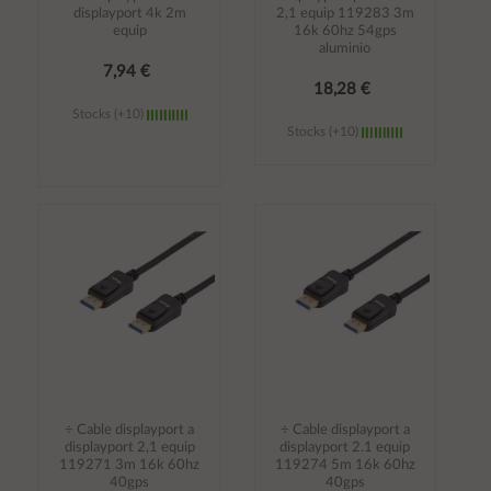
displayport 4k 2m
2,1 equip 119283 3m
equip
16k 60hz 54gps
aluminio
7,94 €
18,28 €
Stocks (+10)
Stocks (+10)
Añadir al
Añadir al
carrito
carrito
÷ Cable displayport a
÷ Cable displayport a
displayport 2,1 equip
displayport 2.1 equip
119271 3m 16k 60hz
119274 5m 16k 60hz
40gps
40gps