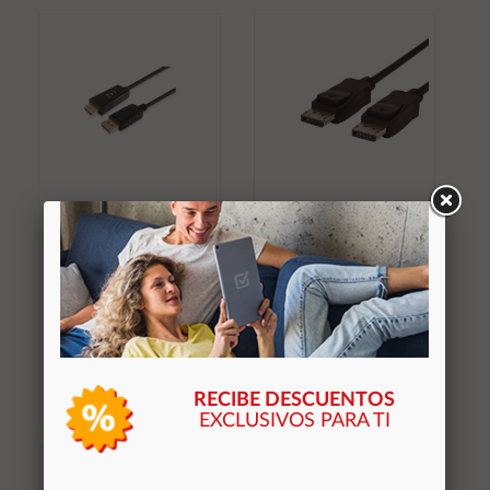
Añadir al
Añadir al
carrito
carrito
÷ Cable displayport a
Cable DisplayPort a
hdmi 3m equip
DisplayPort 1.2 M/M /
119391
1m / 100% Cobre /
Nanocable 10.15.2301
12,08 €
3,55 €
Stocks (+10)
Stocks (+10)
RECIBE DESCUENTOS
EXCLUSIVOS PARA TI
Añadir al
Añadir al
carrito
carrito