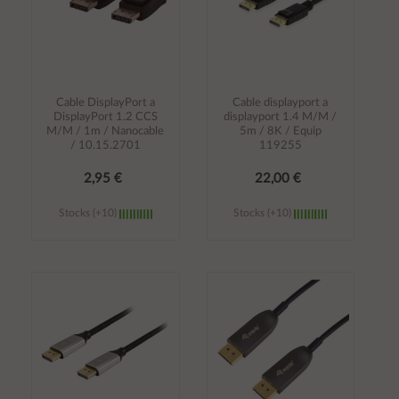
Cable DisplayPort a
Cable displayport a
DisplayPort 1.2 CCS
displayport 1.4 M/M /
M/M / 1m / Nanocable
5m / 8K / Equip
/ 10.15.2701
119255
2,95 €
22,00 €
Stocks (+10)
Stocks (+10)
Añadir al
Añadir al
carrito
carrito