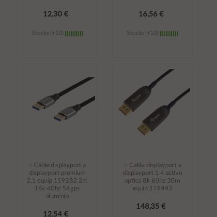
12,30 €
16,56 €
Stocks (+10)
Stocks (+10)
Añadir al
Añadir al
carrito
carrito
÷ Cable displayport a
÷ Cable displayport a
displayport premium
displayport 1.4 activo
2,1 equip 119282 2m
optico 8k 60hz 30m
16k 60hz 54gps
equip 119443
aluminio
148,35 €
12,54 €