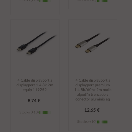
Stocks (+10)
Stocks (+10)
Añadir al
Añadir al
carrito
carrito
÷ Cable displayport a
÷ Cable displayport a
displayport 1.4 8k 2m
displayport premium
equip 119252
1.4 8k/60hz 2m malla
algod?n trenzado y
conector aluminio eq
8,74 €
12,65 €
Stocks (+10)
Stocks (+10)