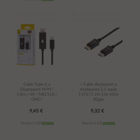
Añadir al
Añadir al
carrito
carrito
Cable Type-C a
÷ Cable displayport a
Displayport M/M /
displayport 2,1 equip
1.8m / 4K / NB1518 /
119271 2m 16k 60hz
ONE+
40gps
9,45 €
9,32 €
Stocks (+10)
Stocks (+10)