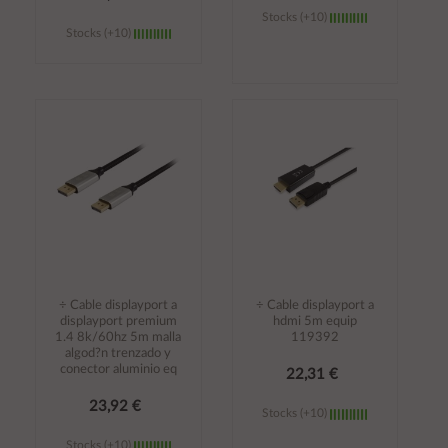
Stocks (+10)
Stocks (+10)
Añadir al
Añadir al
carrito
carrito
÷ Cable displayport a
÷ Cable displayport a
displayport premium
hdmi 5m equip
1.4 8k/60hz 5m malla
119392
algod?n trenzado y
conector aluminio eq
22,31 €
23,92 €
Stocks (+10)
Stocks (+10)