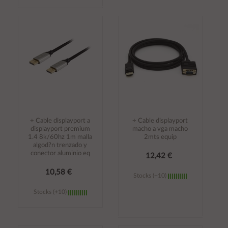
Añadir al
Añadir al
carrito
carrito
÷ Cable displayport a
÷ Cable displayport
displayport premium
macho a vga macho
1.4 8k/60hz 1m malla
2mts equip
algod?n trenzado y
conector aluminio eq
12,42 €
10,58 €
Stocks (+10)
Stocks (+10)
Añadir al
Añadir al