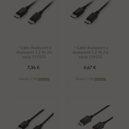
÷ Cable displayport a
÷ Cable displayport a
displayport 1.2 4k 3m
displayport 1.2 4k 2m
equip 119333
equip 119332
7,36 €
6,67 €
Stocks (+10)
Stocks (+10)
Añadir al
Añadir al
carrito
carrito