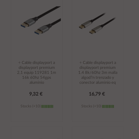
carrito
carrito
÷ Cable displayport a
÷ Cable displayport a
displayport premium
displayport premium
2,1 equip 119281 1m
1.4 8k/60hz 3m malla
16k 60hz 54gps
algod?n trenzado y
aluminio
conector aluminio eq
9,32 €
16,79 €
Stocks (+10)
Stocks (+10)
Añadir al
Añadir al
carrito
carrito