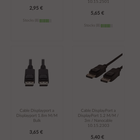
10.15.2501
2,95 €
5,65 €
Stocks (8)
Stocks (8)
Añadir al
Añadir al
carrito
carrito
Cable Displayport a
Cable DisplayPort a
Displayport 1.8m M/M
DisplayPort 1.2 M/M /
Bulk
3m / Nanocable
10.15.2303
3,65 €
5,40 €