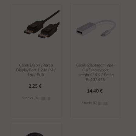
Añadir al
Añadir al
carrito
carrito
Cable DisplayPort a
Cable adaptador Type-
DisplayPort 1.2 M/M /
C a Displayport
1m / Bulk
Hembra / 4K / Equip
Eq133458
2,25 €
14,40 €
Stocks (0)
Stocks (0)
Añadir al
Añadir al
carrito
carrito