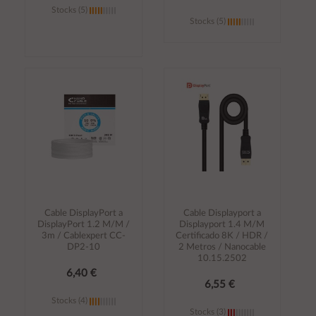
Stocks (5)
Stocks (5)
Añadir al
Añadir al
carrito
carrito
Cable DisplayPort a
Cable Displayport a
DisplayPort 1.2 M/M /
Displayport 1.4 M/M
3m / Cablexpert CC-
Certificado 8K / HDR /
DP2-10
2 Metros / Nanocable
10.15.2502
6,40 €
6,55 €
Stocks (4)
Stocks (3)