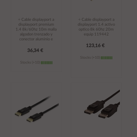
÷ Cable displayport a
÷ Cable displayport a
displayport premium
displayport 1.4 activo
1.4 8k/60hz 10m malla
optico 8k 60hz 20m
algodon trenzado y
equip 119442
conector aluminio e
123,16 €
36,34 €
Stocks (+10)
Stocks (+10)
Añadir al
Añadir al
carrito
carrito