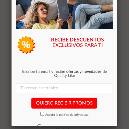
RECIBE DESCUENTOS
Suscribirse
EXCLUSIVOS PARA TI
Acepto la
política de privacidad
Escribe tu email y recibe
ofertas y novedades
de
Quality Like
Categorías
Equipos de Ocasión
QUIERO RECIBIR PROMOS
Smartphones de ocasión
Tablets
Acepto la
política de privacidad
Impresoras
Outlet
No volver a mostrar mas este aviso