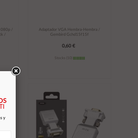
1080p /
Adaptador VGA Hembra-Hembra /
k /
Gembird Gchd15f15f
0,60 €
Stocks (10)
Añadir al carrito
OS
TI
s y