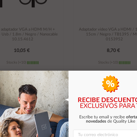
e adaptador VGA a HDMI M/H +
Adaptador video VGA a HDMI / 
+ Usb / 1.8m / Negro / Nanocable
15cm / Negro / TB1395 / Mt
10.15.4612
0153952
10,05 €
8,70 €
Stocks (+10)
Stocks (+10)
Añadir al carrito
Añadir al carrito
RECIBE DESCUENT
EXCLUSIVOS PARA 
Escribe tu email y recibe
oferta
novedades
de Quality Like