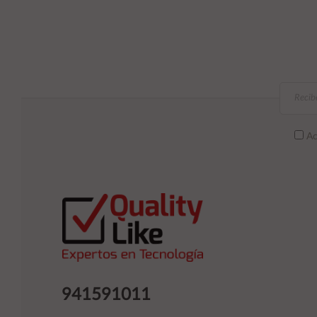
Ac
941591011