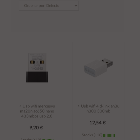
÷ Usb wifi mercusys
÷ Usb wifi 4 d-link an3u
ma20n ac650 nano
n300 300mb
433mbps usb 2.0
12,54 €
9,20 €
Stocks (+10)