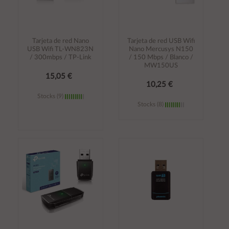
Tarjeta de red Nano
Tarjeta de red USB Wifi
USB Wifi TL-WN823N
Nano Mercusys N150
/ 300mbps / TP-Link
/ 150 Mbps / Blanco /
MW150US
15,05 €
10,25 €
Stocks (9)
Stocks (8)
Añadir al
Añadir al
carrito
carrito