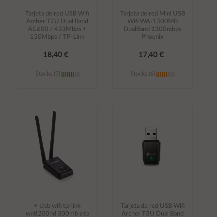
Tarjeta de red USB Wifi
Tarjeta de red Mini USB
Archer T2U Dual Band
Wifi WA-1300MB
AC600 / 433Mbps +
DualBand 1300mbps
150Mbps / TP-Link
Phoenix
18,40 €
17,40 €
Stocks (7)
Stocks (6)
Añadir al
Añadir al
carrito
carrito
÷ Usb wifi tp-link
Tarjeta de red USB Wifi
wn8200nd 300mb alta
Archer T3U Dual Band