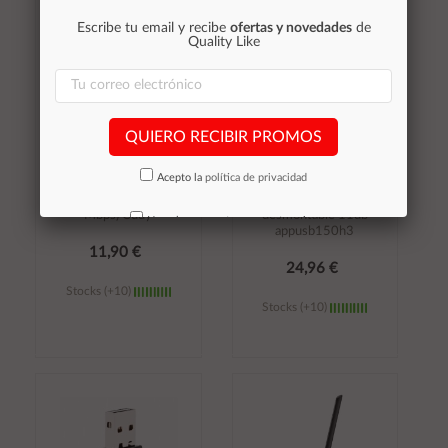
Escribe tu email y recibe
ofertas y novedades
de
Quality Like
QUIERO RECIBIR PROMOS
Tarjeta de red Mini USB
÷ Usb wifi approx
Acepto la
política de privacidad
Wifi WU650 AC650
150mb alta ganancia
DualBand (433+200
(3000mw) + antena
Mbps) Cudy
desmontable 11db
No volver a mostrar mas este aviso
appusb150h3
11,90 €
24,96 €
Stocks (+10)
Stocks (+10)
Añadir al
Añadir al
carrito
carrito