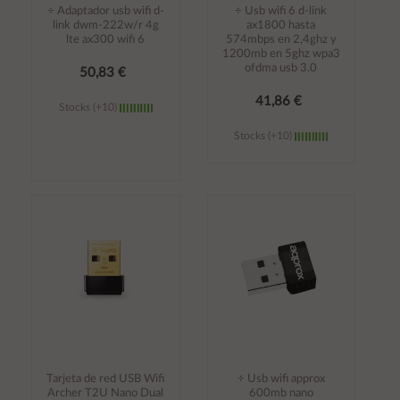
÷ Adaptador usb wifi d-
÷ Usb wifi 6 d-link
link dwm-222w/r 4g
ax1800 hasta
lte ax300 wifi 6
574mbps en 2,4ghz y
1200mb en 5ghz wpa3
ofdma usb 3.0
50,83 €
41,86 €
Stocks (+10)
Stocks (+10)
Añadir al
Añadir al
carrito
carrito
Tarjeta de red USB Wifi
÷ Usb wifi approx
Archer T2U Nano Dual
600mb nano