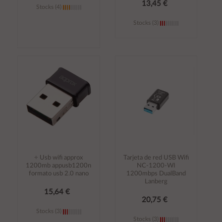
13,45 €
Stocks (4)
Stocks (3)
Añadir al
Añadir al
carrito
carrito
÷ Usb wifi approx
Tarjeta de red USB Wifi
1200mb appusb1200n
NC-1200-WI
formato usb 2.0 nano
1200mbps DualBand
Lanberg
15,64 €
20,75 €
Stocks (3)
Stocks (3)