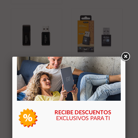
Añadir al
Añadir al
carrito
carrito
Tarjeta de red USB Wifi
Tarjeta de red USB Wifi
Mini Mercusys N300 /
mini RT636 / 300mbps
300 Mbps / Negro
/ MTK
12,30 €
9,45 €
Stocks (+10)
Stocks (+10)
RECIBE DESCUENTOS
EXCLUSIVOS PARA TI
Añadir al
Añadir al
carrito
carrito