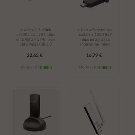
÷ Usb wifi 6 d-link
÷ Usb wifi mercusys
ax900 hasta 287mbps
ma32h ac1300 867
en 2,4ghz y 574mb en
mbps en 5ghz dos
5ghz wpa3 usb 3.0
antenas mu-mimo
22,65 €
16,79 €
Stocks (+10)
Stocks (+10)
Añadir al
Añadir al
carrito
carrito