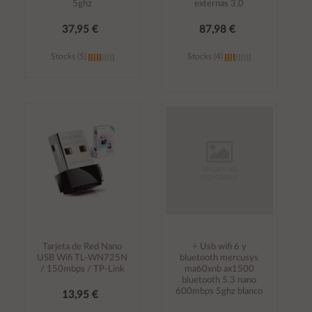
5ghz
externas 3,0
37,95 €
87,98 €
Stocks (5)
Stocks (4)
Añadir al
Añadir al
carrito
carrito
Tarjeta de Red Nano
÷ Usb wifi 6 y
USB Wifi TL-WN725N
bluetooth mercusys
/ 150mbps / TP-Link
ma60xnb ax1500
bluetooth 5.3 nano
600mbps 5ghz blanco
13,95 €