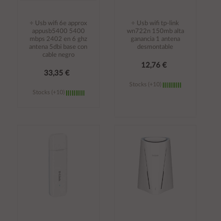
÷ Usb wifi 6e approx
÷ Usb wifi tp-link
appusb5400 5400
wn722n 150mb alta
mbps 2402 en 6 ghz
ganancia 1 antena
antena 5dbi base con
desmontable
cable negro
12,76 €
33,35 €
Stocks (+10)
Stocks (+10)
Añadir al
Añadir al
carrito
carrito