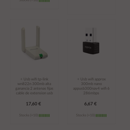
Stocks (+10)
Añadir al
Añadir al
carrito
carrito
÷ Usb wifi tp-link
÷ Usb wifi approx
wn822n 300mb alta
300mb nano
ganancia 2 antenas fijas
appusb300nav4 wifi 6
cable de extension usb
286mbps
17,60 €
6,67 €
Stocks (+10)
Stocks (+10)