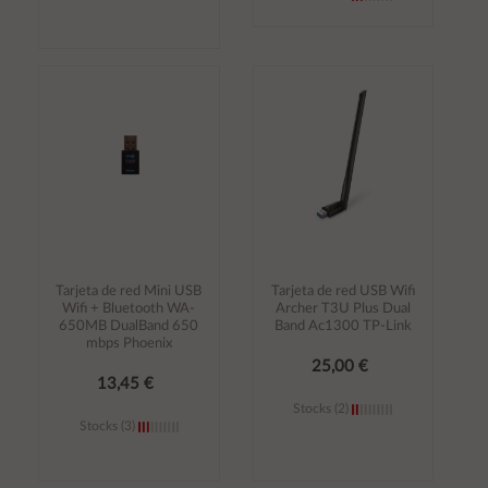
Añadir al
Añadir al
carrito
carrito
Tarjeta de red Mini USB
Tarjeta de red USB Wifi
Wifi + Bluetooth WA-
Archer T3U Plus Dual
650MB DualBand 650
Band Ac1300 TP-Link
mbps Phoenix
25,00 €
13,45 €
Stocks (2)
Stocks (3)