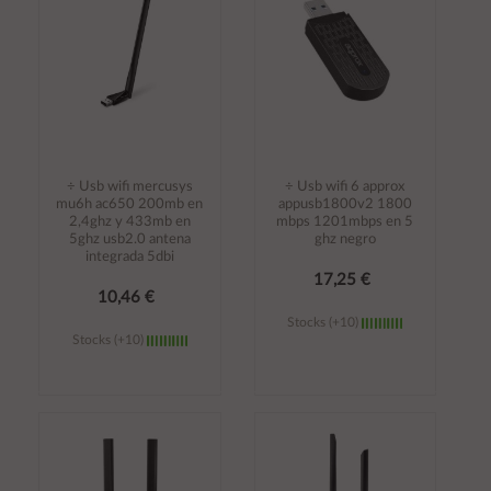
÷ Usb wifi mercusys
÷ Usb wifi 6 approx
mu6h ac650 200mb en
appusb1800v2 1800
2,4ghz y 433mb en
mbps 1201mbps en 5
5ghz usb2.0 antena
ghz negro
integrada 5dbi
17,25 €
10,46 €
Stocks (+10)
Stocks (+10)
Añadir al
Añadir al
carrito
carrito