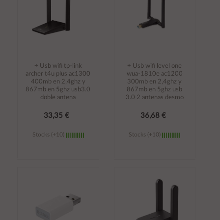
÷ Usb wifi tp-link
÷ Usb wifi level one
archer t4u plus ac1300
wua-1810e ac1200
400mb en 2,4ghz y
300mb en 2,4ghz y
867mb en 5ghz usb3.0
867mb en 5ghz usb
doble antena
3.0 2 antenas desmo
33,35 €
36,68 €
Stocks (+10)
Stocks (+10)
Añadir al
Añadir al
carrito
carrito