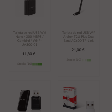
Tarjeta de red USB Wifi
Tarjeta de red USB Wifi
Nano / 300 MBPS /
Archer T2U Plus Dual
Gembird / WNP-
Band AC600 TP-Link
UA300-01
21,00 €
11,80 €
Stocks (10)
Stocks (10)
Añadir al
Añadir al
carrito
carrito