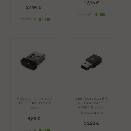
12,76 €
27,94 €
Stocks (+10)
Stocks (+10)
Añadir al
Añadir al
carrito
carrito
÷ Usb wifi d-link dwa-
Tarjeta de red USB Wifi
121 150mb tama?o
6 + Bluetooth 5.3
nano
AX900 DualBand
Conceptronic
8,85 €
16,20 €
Stocks (+10)