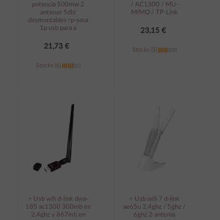
potencia 500mw 2
/ AC1300 / MU-
antenas 5dbi
MIMO / TP-Link
desmontables rp-sma
1p usb para a
23,15 €
21,73 €
Stocks (5)
Stocks (6)
Añadir al
Añadir al
carrito
carrito
÷ Usb wifi d-link dwa-
÷ Usb wifi 7 d-link
185 ac1300 300mb en
ae65u 2,4ghz / 5ghz /
2,4ghz y 867mb en
6ghz 2 antenas