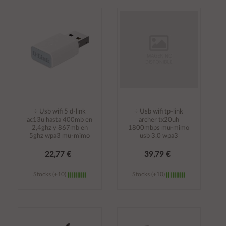
Añadir al
Añadir al
carrito
carrito
÷ Usb wifi 5 d-link
÷ Usb wifi tp-link
ac13u hasta 400mb en
archer tx20uh
2,4ghz y 867mb en
1800mbps mu-mimo
5ghz wpa3 mu-mimo
usb 3.0 wpa3
22,77 €
39,79 €
Stocks (+10)
Stocks (+10)
Añadir al
Añadir al
carrito
carrito