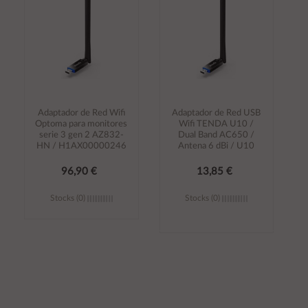
Adaptador de Red Wifi
Adaptador de Red USB
Optoma para monitores
Wifi TENDA U10 /
serie 3 gen 2 AZ832-
Dual Band AC650 /
HN / H1AX00000246
Antena 6 dBi / U10
96,90 €
13,85 €
Stocks (0)
Stocks (0)
Añadir al
Añadir al
carrito
carrito