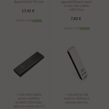
Band AC600 TP-Link
appusb600nav2 tama?
o mini chip realtek
rtl8192eu
17,45 €
7,82 €
Stocks (+10)
Stocks (+10)
Añadir al
Añadir al
carrito
carrito
÷ Usb wifi 6 tplink
÷ Usb wifi tp-link
archer tx1800u
wn821n 300mb 2
ax1800 1201mbps
antenas internas
5ghz mu-mimo usb 3.0