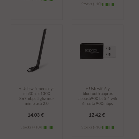
Stocks (+10)
Añadir al
Añadir al
carrito
carrito
÷ Usb wifi mercusys
÷ Usb wifi 6 y
ma30h ac1300
bluetooth approx
867mbps 5ghz mu-
appusb900 bt 5.4 wifi
mimo usb 2.0
6 hasta 900mbps
14,03 €
12,42 €
Stocks (+10)
Stocks (+10)